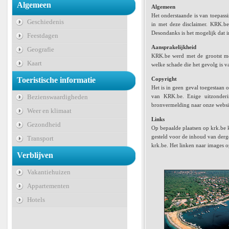
Algemeen
Algemeen
Het onderstaande is van toepass
Geschiedenis
in met deze disclaimer. KRK.be
Desondanks is het mogelijk dat in
Feestdagen
Aansprakelijkheid
Geografie
KRK.be werd met de grootst mo
Kaart
welke schade die het gevolg is v
Toeristische informatie
Copyright
Het is in geen geval toegestaan
Bezienswaardigheden
van KRK.be. Enige uitzonderi
bronvermelding naar onze website
Weer en klimaat
Links
Gezondheid
Op bepaalde plaatsen op krk.be 
gesteld voor de inhoud van dergel
Transport
krk.be. Het linken naar images op
Verblijven
Vakantiehuizen
Appartementen
Hotels